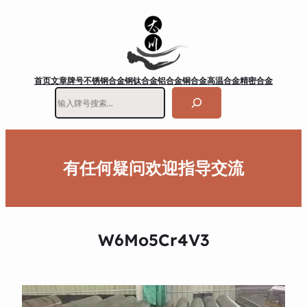
首页
文章
牌号
不锈钢
合金钢
钛合金
铝合金
铜合金
高温合金
精密合金
搜
索
有任何疑问欢迎指导交流
W6Mo5Cr4V3