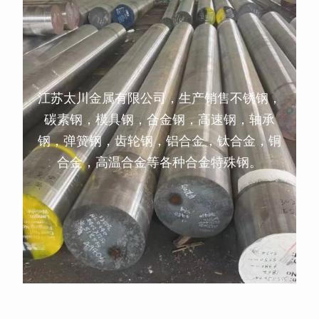
江苏太川金属有限公司，生产销售不锈钢，
碳素钢，模具钢，合金钢，高速钢，轴承
钢，弹簧钢，齿轮钢，铝合金，钛合金，铜
合金，高温合金等各种合金特殊钢。