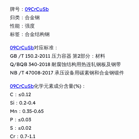
牌号：
09CrCuSb
归类：合金钢
性能：强度
标签：合金结构钢
09CrCuSb
对应标准：
GB /T 150.2-2011 压力容器 第2部分：材料
Q/BQB 340-2018 耐腐蚀结构用热连轧钢板及钢带
NB /T 47008-2017 承压设备用碳素钢和合金钢锻件
09CrCuSb
化学元素成分含量(%)：
C：≤0.12
Si：0.2-0.4
Mn：0.35-0.65
P：≤0.03
S：≤0.02
Cr：0.7-1.1