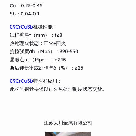
Cu：0.25-0.45
Sb：0.04-0.1
09CrCuSb
机械性能：
试样壁厚t（mm）：t≤8
热处理或状态：正火+回火
抗拉强度σb（Mpa）：390-550
屈服点σs（Mpa）：≥245
断后伸长率或延伸率δ（%）：≥25
09CrCuSb
特性和应用：
此牌号钢管要求以正火热处理制度状态交货。
江苏太川金属有限公司