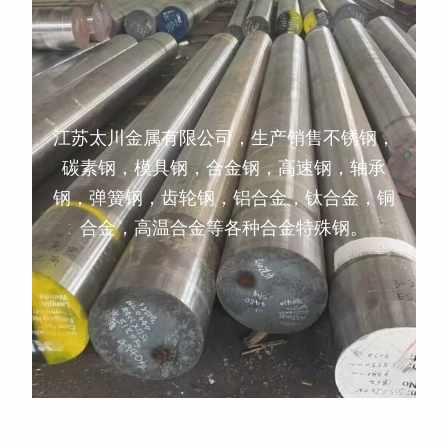
江苏太川金属有限公司，生产销售不锈钢，
碳素钢，模具钢，合金钢，高速钢，轴承
钢，弹簧钢，齿轮钢，铝合金，钛合金，铜
合金，高温合金等各种合金特殊钢。