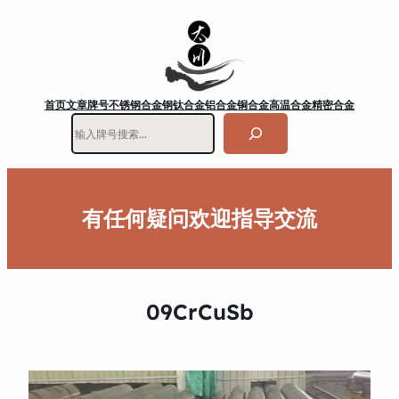
首页
文章
牌号
不锈钢
合金钢
钛合金
铝合金
铜合金
高温合金
精密合金
搜
索
有任何疑问欢迎指导交流
09CrCuSb