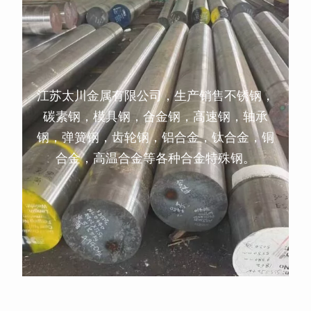
江苏太川金属有限公司，生产销售不锈钢，
碳素钢，模具钢，合金钢，高速钢，轴承
钢，弹簧钢，齿轮钢，铝合金，钛合金，铜
合金，高温合金等各种合金特殊钢。