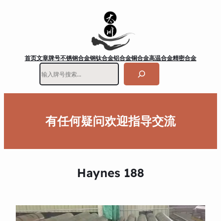
首页
文章
牌号
不锈钢
合金钢
钛合金
铝合金
铜合金
高温合金
精密合金
搜
索
有任何疑问欢迎指导交流
Haynes 188