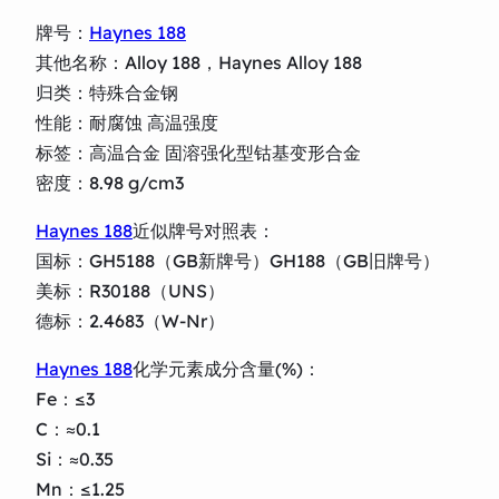
牌号：
Haynes 188
其他名称：Alloy 188，Haynes Alloy 188
归类：特殊合金钢
性能：耐腐蚀 高温强度
标签：高温合金 固溶强化型钴基变形合金
密度：8.98 g/cm3
Haynes 188
近似牌号对照表：
国标：GH5188（GB新牌号）GH188（GB旧牌号）
美标：R30188（UNS）
德标：2.4683（W-Nr）
Haynes 188
化学元素成分含量(%)：
Fe：≤3
C：≈0.1
Si：≈0.35
Mn：≤1.25