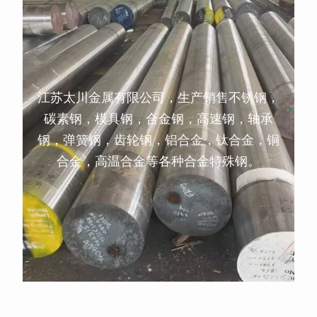
江苏太川金属有限公司，生产销售不锈钢，
碳素钢，模具钢，合金钢，高速钢，轴承
钢，弹簧钢，齿轮钢，铝合金，钛合金，铜
合金，高温合金等各种合金特殊钢。