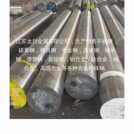
江苏太川金属有限公司，生产销售不锈钢，
碳素钢，模具钢，合金钢，高速钢，轴承
钢，弹簧钢，齿轮钢，铝合金，钛合金，铜
合金，高温合金等各种合金特殊钢。