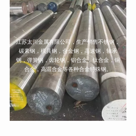
江苏太川金属有限公司，生产销售不锈钢，
碳素钢，模具钢，合金钢，高速钢，轴承
钢，弹簧钢，齿轮钢，铝合金，钛合金，铜
合金，高温合金等各种合金特殊钢。