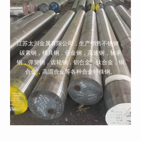
江苏太川金属有限公司，生产销售不锈钢，
碳素钢，模具钢，合金钢，高速钢，轴承
钢，弹簧钢，齿轮钢，铝合金，钛合金，铜
合金，高温合金等各种合金特殊钢。