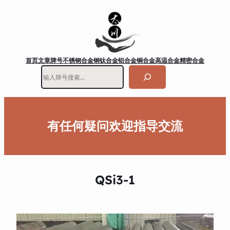
首页
文章
牌号
不锈钢
合金钢
钛合金
铝合金
铜合金
高温合金
精密合金
搜
索
有任何疑问欢迎指导交流
QSi3-1