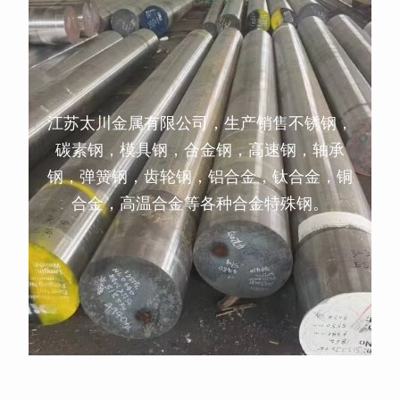
江苏太川金属有限公司，生产销售不锈钢，
碳素钢，模具钢，合金钢，高速钢，轴承
钢，弹簧钢，齿轮钢，铝合金，钛合金，铜
合金，高温合金等各种合金特殊钢。