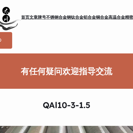
首页
文章
牌号
不锈钢
合金钢
钛合金
铝合金
铜合金
高温合金
精
有任何疑问欢迎指导交流
QAl10-3-1.5