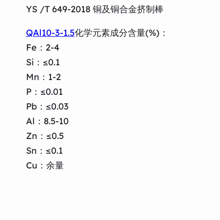
YS /T 649-2018 铜及铜合金挤制棒
QAl10-3-1.5
化学元素成分含量(%)：
Fe：2-4
Si：≤0.1
Mn：1-2
P：≤0.01
Pb：≤0.03
Al：8.5-10
Zn：≤0.5
Sn：≤0.1
Cu：余量