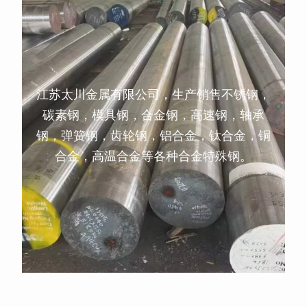
江苏太川金属有限公司，生产销售不锈钢，
碳素钢，模具钢，合金钢，高速钢，轴承
钢，弹簧钢，齿轮钢，铝合金，钛合金，铜
合金，高温合金等各种合金特殊钢。