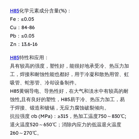
H85
化学元素成分含量(%)：
Fe：≤0.05
Cu：84-86
Pb：≤0.05
Zn：13.6-16
H85
特性和应用：
具有较高的强度，塑性好，能很好地承受冷、热压力加
工，焊接和耐蚀性能也都好，用于冷凝和散热用管、虹
吸管、蛇形管、冷却设备制件。
H85黄铜导电、导热性好，在大气和淡水中有较高的耐
蚀性,且有良好的塑性，H85易于冷、热压力加工，易
于焊接、锻造和镀锡，无应力腐蚀破裂倾向。
抗拉强度 σb (MPa)：≥315，热加工温度750～830℃;
退火温度520～650℃；消除内应力的低温退火温度
260～270℃。