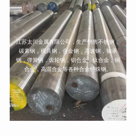
江苏太川金属有限公司，生产销售不锈钢，
碳素钢，模具钢，合金钢，高速钢，轴承
钢，弹簧钢，齿轮钢，铝合金，钛合金，铜
合金，高温合金等各种合金特殊钢。