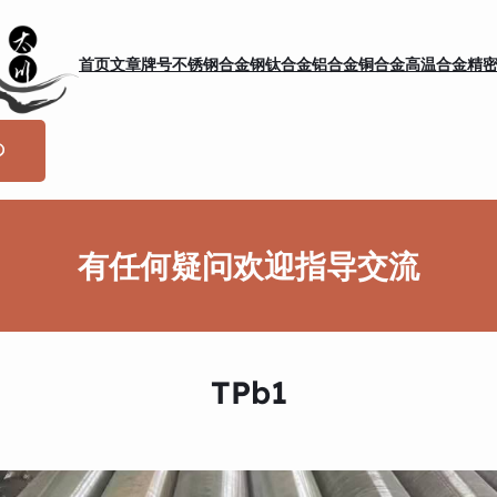
首页
文章
牌号
不锈钢
合金钢
钛合金
铝合金
铜合金
高温合金
精
有任何疑问欢迎指导交流
TPb1