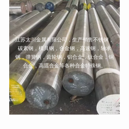
江苏太川金属有限公司，生产销售不锈钢，
碳素钢，模具钢，合金钢，高速钢，轴承
钢，弹簧钢，齿轮钢，铝合金，钛合金，铜
合金，高温合金等各种合金特殊钢。