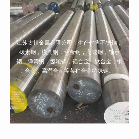
江苏太川金属有限公司，生产销售不锈钢，
碳素钢，模具钢，合金钢，高速钢，轴承
钢，弹簧钢，齿轮钢，铝合金，钛合金，铜
合金，高温合金等各种合金特殊钢。