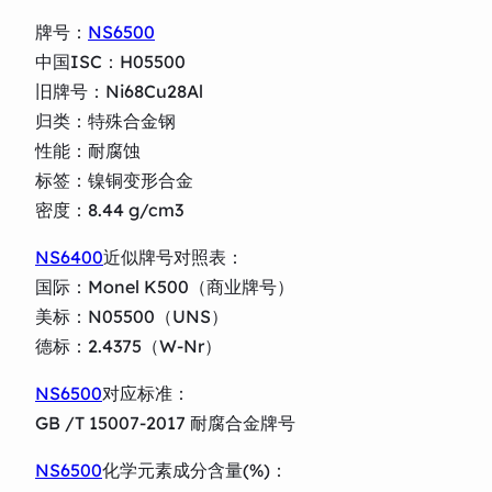
牌号：
NS6500
中国ISC：H05500
旧牌号：Ni68Cu28Al
归类：特殊合金钢
性能：耐腐蚀
标签：镍铜变形合金
密度：8.44 g/cm3
NS6400
近似牌号对照表：
国际：Monel K500（商业牌号）
美标：N05500（UNS）
德标：2.4375（W-Nr）
NS6500
对应标准：
GB /T 15007-2017 耐腐合金牌号
NS6500
化学元素成分含量(%)：