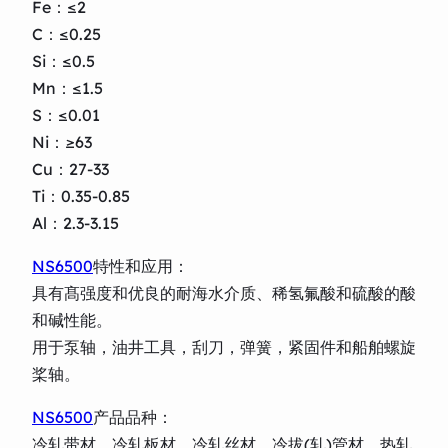
Fe：≤2
C：≤0.25
Si：≤0.5
Mn：≤1.5
S：≤0.01
Ni：≥63
Cu：27-33
Ti：0.35-0.85
Al：2.3-3.15
NS6500
特性和应用：
具有髙强度和优良的耐海水介质、稀氢氟酸和硫酸的酸
和碱性能。
用于泵轴，油井工具，刮刀，弹簧，紧固件和船舶螺旋
桨轴。
NS6500
产品品种：
冷轧带材、冷轧板材、冷轧丝材、冷拔(轧)管材、热轧