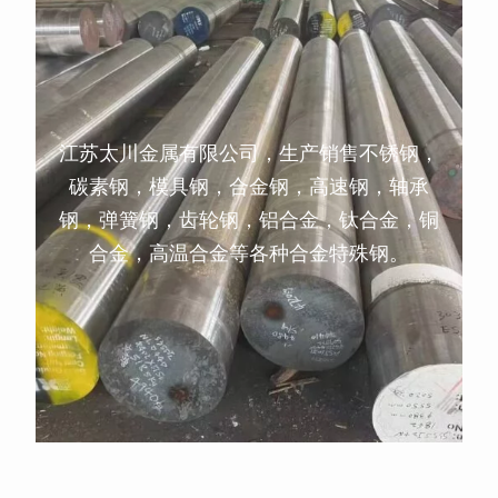
江苏太川金属有限公司，生产销售不锈钢，
碳素钢，模具钢，合金钢，高速钢，轴承
钢，弹簧钢，齿轮钢，铝合金，钛合金，铜
合金，高温合金等各种合金特殊钢。