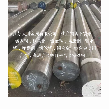
江苏太川金属有限公司，生产销售不锈钢，
碳素钢，模具钢，合金钢，高速钢，轴承
钢，弹簧钢，齿轮钢，铝合金，钛合金，铜
合金，高温合金等各种合金特殊钢。