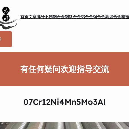
首页
文章
牌号
不锈钢
合金钢
钛合金
铝合金
铜合金
高温合金
精
有任何疑问欢迎指导交流
07Cr12Ni4Mn5Mo3Al