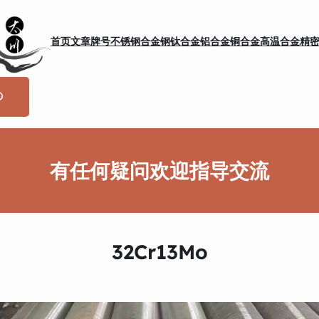
首页
文章
牌号
不锈钢
合金钢
钛合金
铝合金
铜合金
高温合金
精
有任何疑问欢迎指导交流
32Cr13Mo