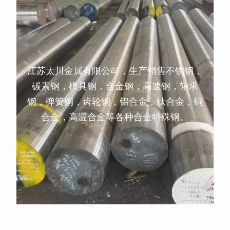
江苏太川金属有限公司，生产销售不锈钢，
碳素钢，模具钢，合金钢，高速钢，轴承
钢，弹簧钢，齿轮钢，铝合金，钛合金，铜
合金，高温合金等各种合金特殊钢。