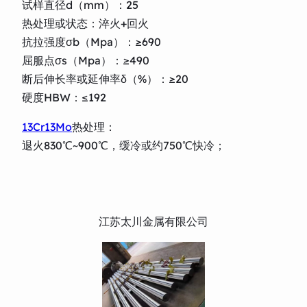
试样直径d（mm）：25
热处理或状态：淬火+回火
抗拉强度σb（Mpa）：≥690
屈服点σs（Mpa）：≥490
断后伸长率或延伸率δ（%）：≥20
硬度HBW：≤192
13Cr13Mo
热处理：
退火830℃~900℃，缓冷或约750℃快冷；
江苏太川金属有限公司