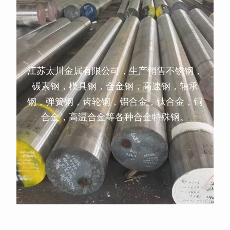
江苏太川金属有限公司，生产销售不锈钢，
碳素钢，模具钢，合金钢，高速钢，轴承
钢，弹簧钢，齿轮钢，铝合金，钛合金，铜
合金，高温合金等各种合金特殊钢。