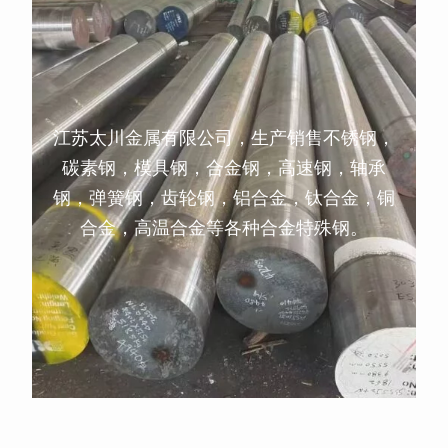
江苏太川金属有限公司，生产销售不锈钢，
碳素钢，模具钢，合金钢，高速钢，轴承
钢，弹簧钢，齿轮钢，铝合金，钛合金，铜
合金，高温合金等各种合金特殊钢。