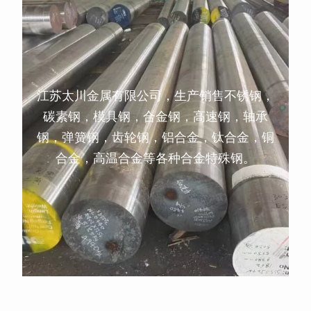
江苏太川金属有限公司，生产销售不锈钢，
碳素钢，模具钢，合金钢，高速钢，轴承
钢，弹簧钢，齿轮钢，铝合金，钛合金，铜
合金，高温合金等各种合金特殊钢。