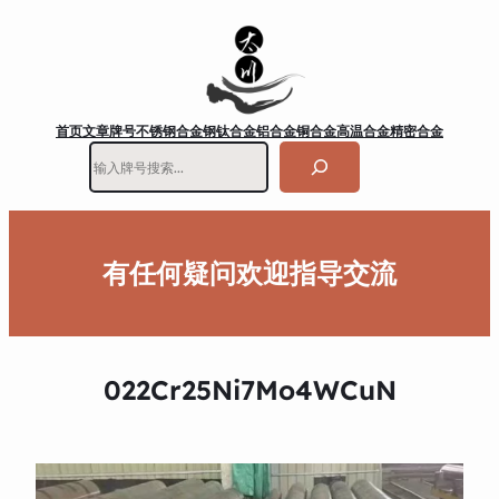
首页
文章
牌号
不锈钢
合金钢
钛合金
铝合金
铜合金
高温合金
精密合金
搜
索
有任何疑问欢迎指导交流
022Cr25Ni7Mo4WCuN