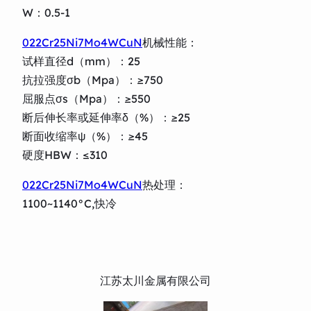
W：0.5-1
022Cr25Ni7Mo4WCuN
机械性能：
试样直径d（mm）：25
抗拉强度σb（Mpa）：≥750
屈服点σs（Mpa）：≥550
断后伸长率或延伸率δ（%）：≥25
断面收缩率ψ（%）：≥45
硬度HBW：≤310
022Cr25Ni7Mo4WCuN
热处理：
1100~1140°C,快冷
江苏太川金属有限公司