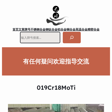
首页
文章
牌号
不锈钢
合金钢
钛合金
铝合金
铜合金
高温合金
精密合金
搜
索
有任何疑问欢迎指导交流
019Cr18MoTi