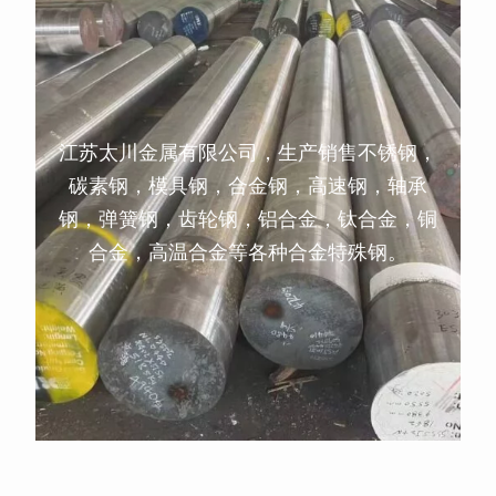
江苏太川金属有限公司，生产销售不锈钢，
碳素钢，模具钢，合金钢，高速钢，轴承
钢，弹簧钢，齿轮钢，铝合金，钛合金，铜
合金，高温合金等各种合金特殊钢。