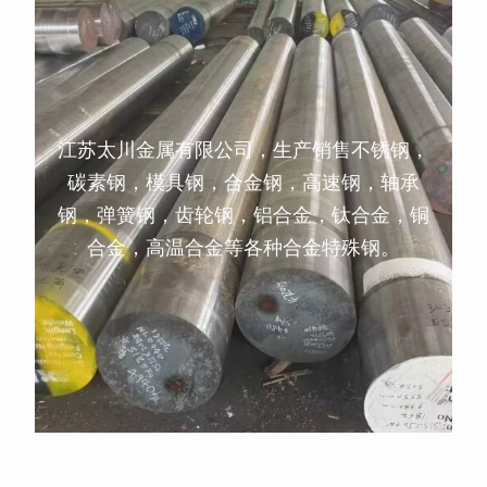
江苏太川金属有限公司，生产销售不锈钢，
碳素钢，模具钢，合金钢，高速钢，轴承
钢，弹簧钢，齿轮钢，铝合金，钛合金，铜
合金，高温合金等各种合金特殊钢。