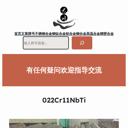
首页
文章
牌号
不锈钢
合金钢
钛合金
铝合金
铜合金
高温合金
精密合金
搜
索
有任何疑问欢迎指导交流
022Cr11NbTi