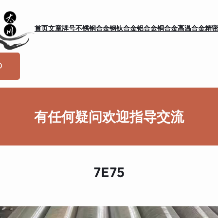
首页
文章
牌号
不锈钢
合金钢
钛合金
铝合金
铜合金
高温合金
精
有任何疑问欢迎指导交流
7E75