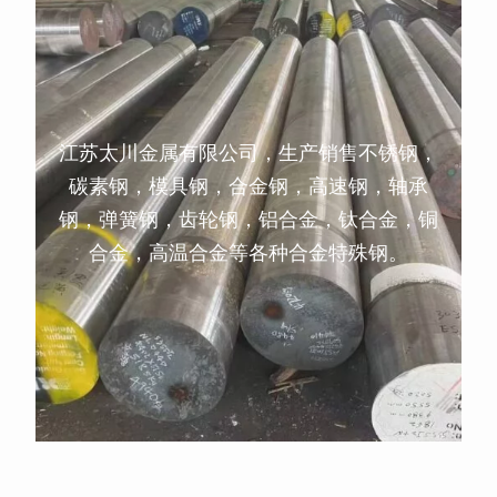
江苏太川金属有限公司，生产销售不锈钢，
碳素钢，模具钢，合金钢，高速钢，轴承
钢，弹簧钢，齿轮钢，铝合金，钛合金，铜
合金，高温合金等各种合金特殊钢。