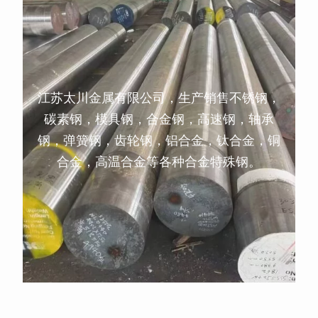
江苏太川金属有限公司，生产销售不锈钢，
碳素钢，模具钢，合金钢，高速钢，轴承
钢，弹簧钢，齿轮钢，铝合金，钛合金，铜
合金，高温合金等各种合金特殊钢。