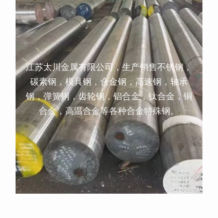
江苏太川金属有限公司，生产销售不锈钢，
碳素钢，模具钢，合金钢，高速钢，轴承
钢，弹簧钢，齿轮钢，铝合金，钛合金，铜
合金，高温合金等各种合金特殊钢。