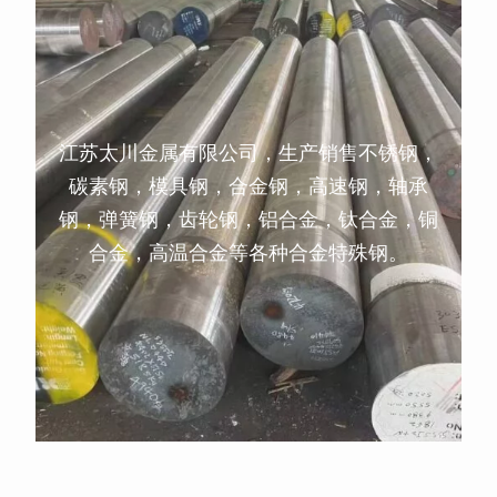
江苏太川金属有限公司，生产销售不锈钢，
碳素钢，模具钢，合金钢，高速钢，轴承
钢，弹簧钢，齿轮钢，铝合金，钛合金，铜
合金，高温合金等各种合金特殊钢。