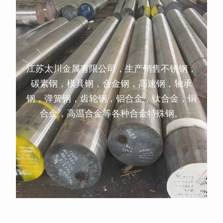
江苏太川金属有限公司，生产销售不锈钢，
碳素钢，模具钢，合金钢，高速钢，轴承
钢，弹簧钢，齿轮钢，铝合金，钛合金，铜
合金，高温合金等各种合金特殊钢。