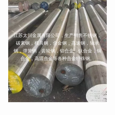
江苏太川金属有限公司，生产销售不锈钢，
碳素钢，模具钢，合金钢，高速钢，轴承
钢，弹簧钢，齿轮钢，铝合金，钛合金，铜
合金，高温合金等各种合金特殊钢。