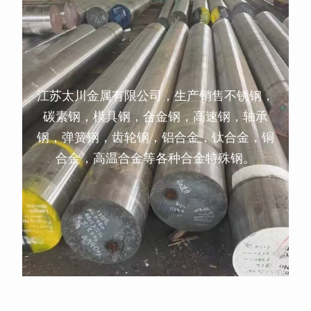
江苏太川金属有限公司，生产销售不锈钢，
碳素钢，模具钢，合金钢，高速钢，轴承
钢，弹簧钢，齿轮钢，铝合金，钛合金，铜
合金，高温合金等各种合金特殊钢。