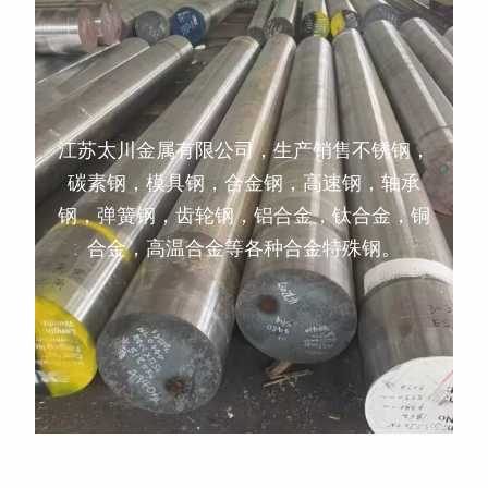
江苏太川金属有限公司，生产销售不锈钢，
碳素钢，模具钢，合金钢，高速钢，轴承
钢，弹簧钢，齿轮钢，铝合金，钛合金，铜
合金，高温合金等各种合金特殊钢。