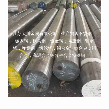
江苏太川金属有限公司，生产销售不锈钢，
碳素钢，模具钢，合金钢，高速钢，轴承
钢，弹簧钢，齿轮钢，铝合金，钛合金，铜
合金，高温合金等各种合金特殊钢。