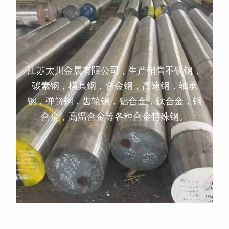
江苏太川金属有限公司，生产销售不锈钢，
碳素钢，模具钢，合金钢，高速钢，轴承
钢，弹簧钢，齿轮钢，铝合金，钛合金，铜
合金，高温合金等各种合金特殊钢。