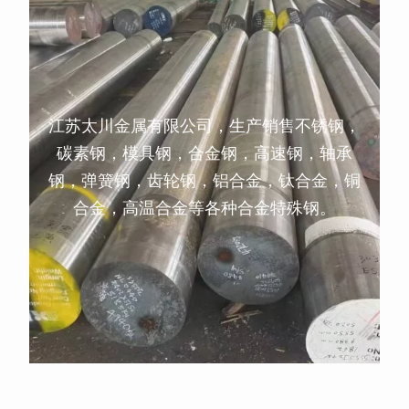
江苏太川金属有限公司，生产销售不锈钢，
碳素钢，模具钢，合金钢，高速钢，轴承
钢，弹簧钢，齿轮钢，铝合金，钛合金，铜
合金，高温合金等各种合金特殊钢。