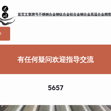
首页
文章
牌号
不锈钢
合金钢
钛合金
铝合金
铜合金
高温合金
精
有任何疑问欢迎指导交流
5657