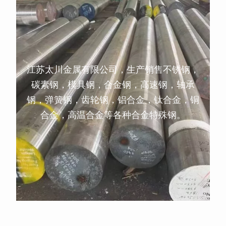
江苏太川金属有限公司，生产销售不锈钢，
碳素钢，模具钢，合金钢，高速钢，轴承
钢，弹簧钢，齿轮钢，铝合金，钛合金，铜
合金，高温合金等各种合金特殊钢。