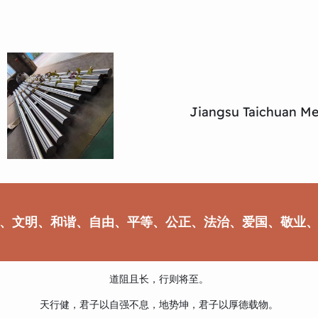
Jiangsu Taichuan Met
、文明、和谐、自由、平等、公正、法治、爱国、敬业
道阻且长，行则将至。
天行健，君子以自强不息，地势坤，君子以厚德载物。