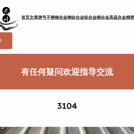
首页
文章
牌号
不锈钢
合金钢
钛合金
铝合金
铜合金
高温合金
精
有任何疑问欢迎指导交流
3104