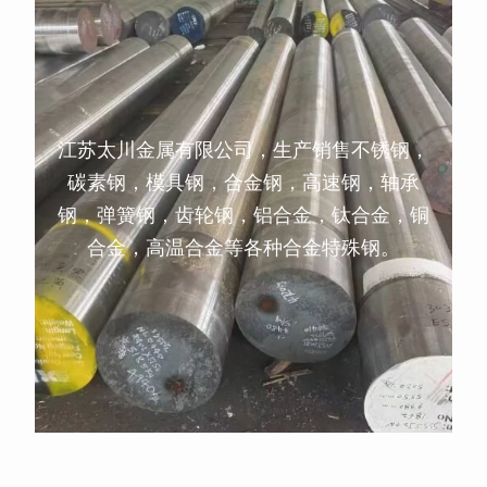
江苏太川金属有限公司，生产销售不锈钢，
碳素钢，模具钢，合金钢，高速钢，轴承
钢，弹簧钢，齿轮钢，铝合金，钛合金，铜
合金，高温合金等各种合金特殊钢。