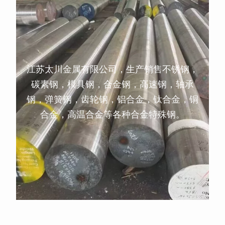
江苏太川金属有限公司，生产销售不锈钢，
碳素钢，模具钢，合金钢，高速钢，轴承
钢，弹簧钢，齿轮钢，铝合金，钛合金，铜
合金，高温合金等各种合金特殊钢。