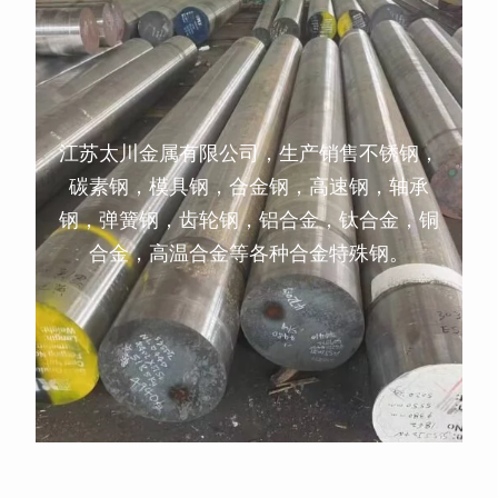
江苏太川金属有限公司，生产销售不锈钢，
碳素钢，模具钢，合金钢，高速钢，轴承
钢，弹簧钢，齿轮钢，铝合金，钛合金，铜
合金，高温合金等各种合金特殊钢。