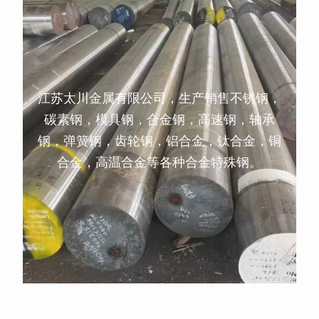
江苏太川金属有限公司，生产销售不锈钢，
碳素钢，模具钢，合金钢，高速钢，轴承
钢，弹簧钢，齿轮钢，铝合金，钛合金，铜
合金，高温合金等各种合金特殊钢。