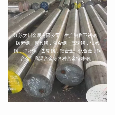
江苏太川金属有限公司，生产销售不锈钢，
碳素钢，模具钢，合金钢，高速钢，轴承
钢，弹簧钢，齿轮钢，铝合金，钛合金，铜
合金，高温合金等各种合金特殊钢。