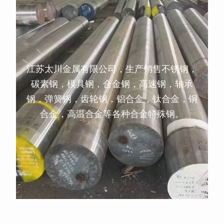
江苏太川金属有限公司，生产销售不锈钢，
碳素钢，模具钢，合金钢，高速钢，轴承
钢，弹簧钢，齿轮钢，铝合金，钛合金，铜
合金，高温合金等各种合金特殊钢。