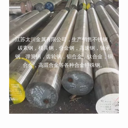
江苏太川金属有限公司，生产销售不锈钢，
碳素钢，模具钢，合金钢，高速钢，轴承
钢，弹簧钢，齿轮钢，铝合金，钛合金，铜
合金，高温合金等各种合金特殊钢。