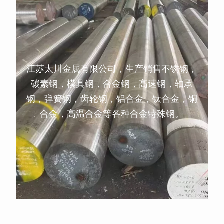
江苏太川金属有限公司，生产销售不锈钢，
碳素钢，模具钢，合金钢，高速钢，轴承
钢，弹簧钢，齿轮钢，铝合金，钛合金，铜
合金，高温合金等各种合金特殊钢。