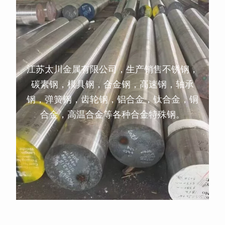
江苏太川金属有限公司，生产销售不锈钢，
碳素钢，模具钢，合金钢，高速钢，轴承
钢，弹簧钢，齿轮钢，铝合金，钛合金，铜
合金，高温合金等各种合金特殊钢。